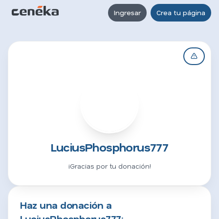
Ingresar
Crea tu página
L
LuciusPhosphorus777
¡Gracias por tu donación!
Haz una donación a
LuciusPhosphorus777: