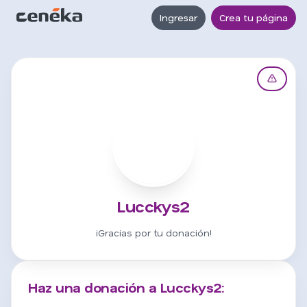
Ingresar
Crea tu página
L
Lucckys2
¡Gracias por tu donación!
Haz una donación a Lucckys2: