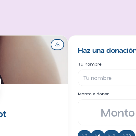
Haz una donación
Tu nombre
Monto a donar
ot
$ 2
$ 5
$ 10
$ 20