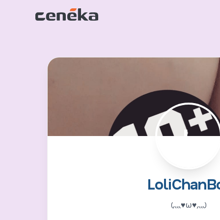
L
LoliChanB
(灬♥ω♥灬)