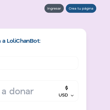
Ingresar
Crea tu página
 a LoliChanBot:
$
USD