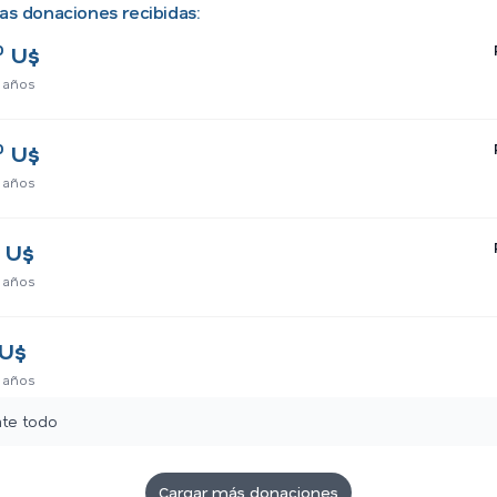
as donaciones recibidas:
0
U$
 años
0
U$
 años
U$
 años
U$
 años
te todo
Cargar más donaciones