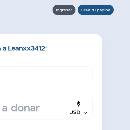
Ingresar
Crea tu página
 a Leanxx3412:
$
USD