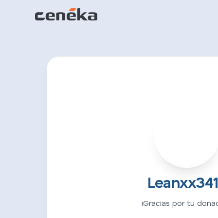
L
Leanxx34
¡Gracias por tu donac