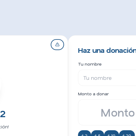
Haz una donación
Tu nombre
Monto a donar
12
ión!
$ 2
$ 5
$ 10
$ 20