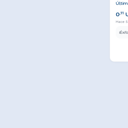
Últim
,11
0
Hace 5
¡Éxit