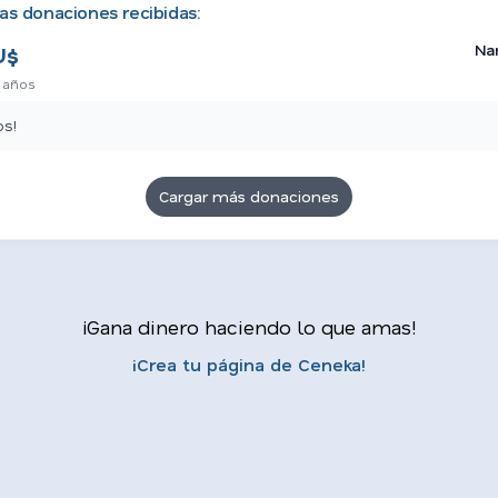
as donaciones recibidas:
Na
U$
 años
os!
Cargar más donaciones
¡Gana dinero haciendo lo que amas!
¡Crea tu página de Ceneka!