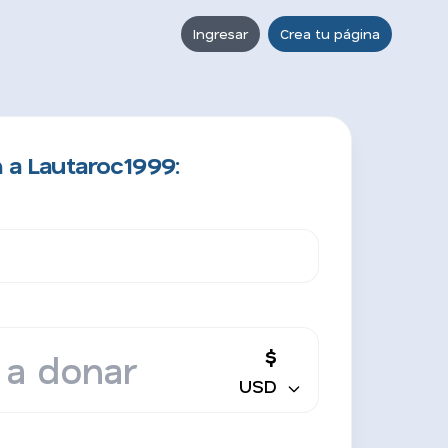
Ingresar
Crea tu página
 a Lautaroc1999:
$
USD