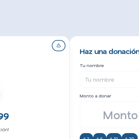
Haz una donación
Tu nombre
Monto a donar
99
ión!
$ 2
$ 5
$ 10
$ 20