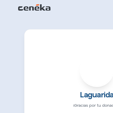
L
Laguarid
¡Gracias por tu donac