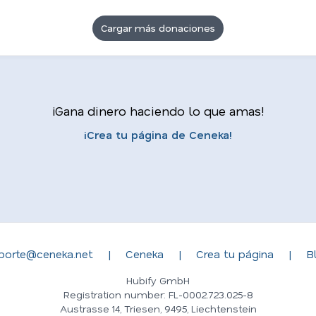
Cargar más donaciones
¡Gana dinero haciendo lo que amas!
¡Crea tu página de Ceneka!
porte@ceneka.net
|
Ceneka
|
Crea tu página
|
B
Hubify GmbH
Registration number: FL-0002.723.025-8
Austrasse 14, Triesen, 9495, Liechtenstein