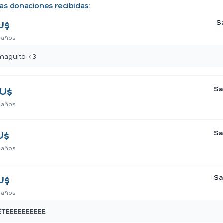
as donaciones recibidas:
S
U$
 años
maguito <3
Sa
U$
 años
Sa
U$
 años
Sa
U$
 años
ETEEEEEEEEEE