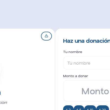
Haz una donación
Tu nombre
Monto a donar
a
ión!
$ 2
$ 5
$ 10
$ 20