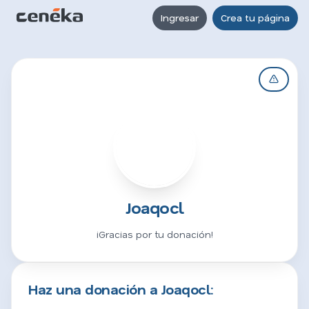
Ingresar
Crea tu página
J
Joaqocl
¡Gracias por tu donación!
Haz una donación a Joaqocl: