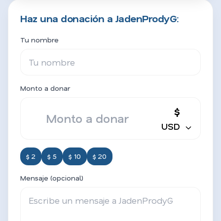
Haz una donación a JadenProdyG:
Tu nombre
Monto a donar
$
USD
$ 2
$ 5
$ 10
$ 20
Mensaje (opcional)