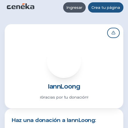
Ingresar
Crea tu página
I
IannLoong
¡Gracias por tu donación!
Haz una donación a IannLoong: