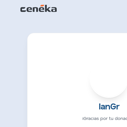
I
IanGr
¡Gracias por tu donac