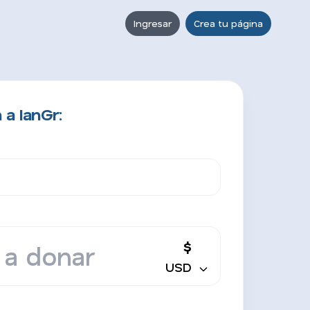
Ingresar
Crea tu página
a IanGr:
$
USD