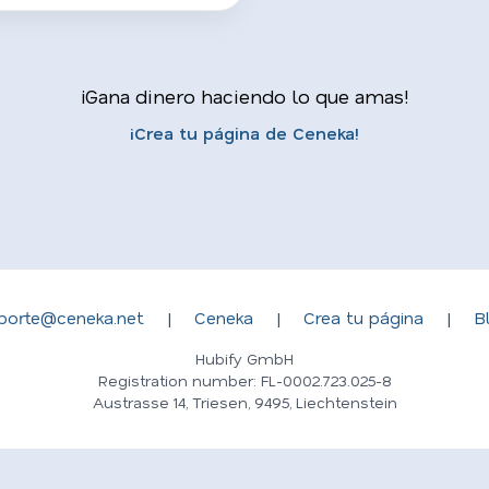
¡Gana dinero haciendo lo que amas!
¡Crea tu página de Ceneka!
porte@ceneka.net
|
Ceneka
|
Crea tu página
|
B
Hubify GmbH
Registration number: FL-0002.723.025-8
Austrasse 14, Triesen, 9495, Liechtenstein