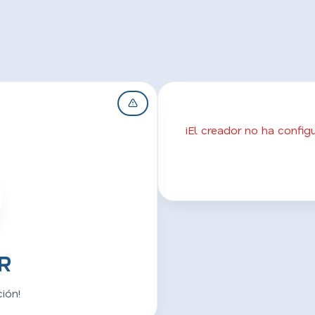
¡El creador no ha confi
R
ión!