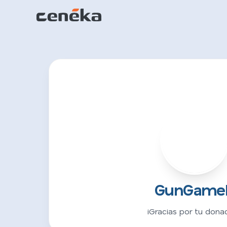
G
GunGame
¡Gracias por tu donac