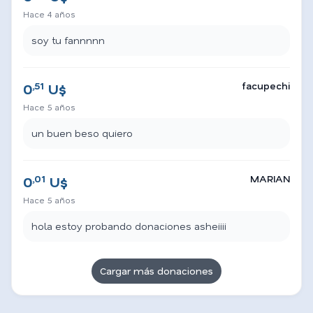
Hace 4 años
soy tu fannnnn
,51
facupechi
0
U$
Hace 5 años
un buen beso quiero
,01
MARIAN
0
U$
Hace 5 años
hola estoy probando donaciones asheiiii
Cargar más donaciones