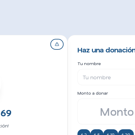
Haz una donació
Tu nombre
Monto a donar
169
ión!
$ 2
$ 5
$ 10
$ 20