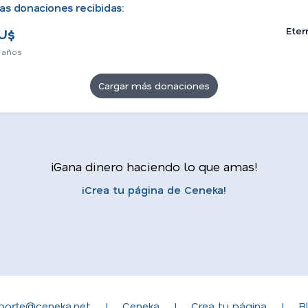
as donaciones recibidas:
Eter
U$
 años
Cargar más donaciones
¡Gana dinero haciendo lo que amas!
¡Crea tu página de Ceneka!
porte@ceneka.net
|
Ceneka
|
Crea tu página
|
B