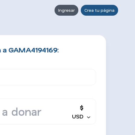
Ingresar
Crea tu página
n a GAMA4194169:
$
USD