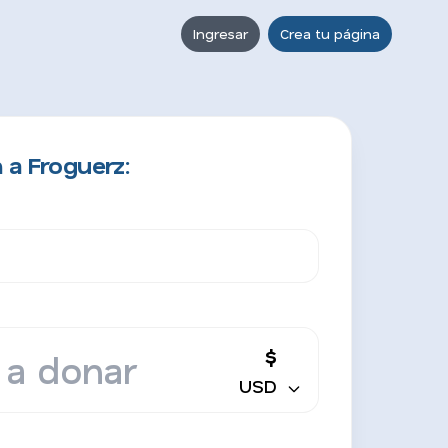
Ingresar
Crea tu página
 a Froguerz:
$
USD