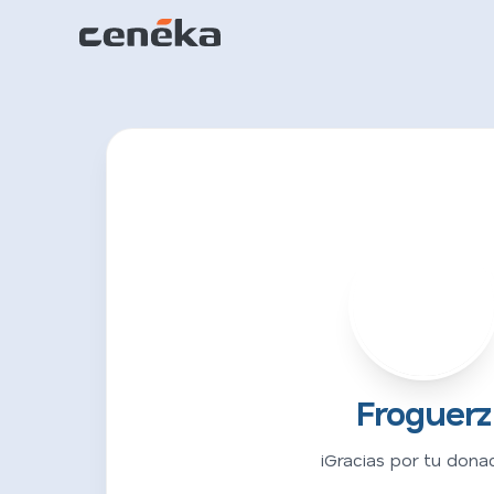
F
Froguerz
¡Gracias por tu donac