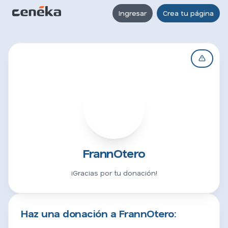
Ingresar
Crea tu página
F
FrannOtero
¡Gracias por tu donación!
Haz una donación a FrannOtero: