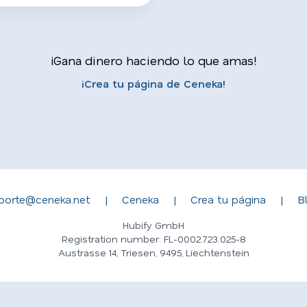
¡Gana dinero haciendo lo que amas!
¡Crea tu página de Ceneka!
porte@ceneka.net
|
Ceneka
|
Crea tu página
|
B
Hubify GmbH
Registration number: FL-0002.723.025-8
Austrasse 14, Triesen, 9495, Liechtenstein