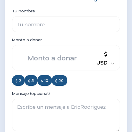
Tu nombre
Monto a donar
$
USD
$ 2
$ 5
$ 10
$ 20
Mensaje (opcional)