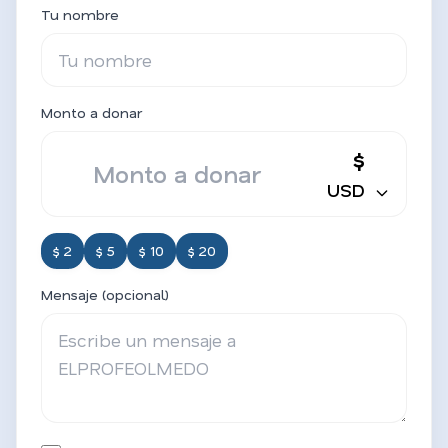
Tu nombre
Monto a donar
$
USD
$ 2
$ 5
$ 10
$ 20
Mensaje (opcional)