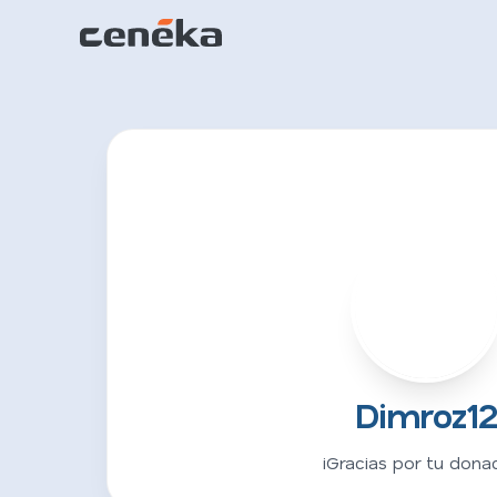
D
Dimroz1
¡Gracias por tu donac