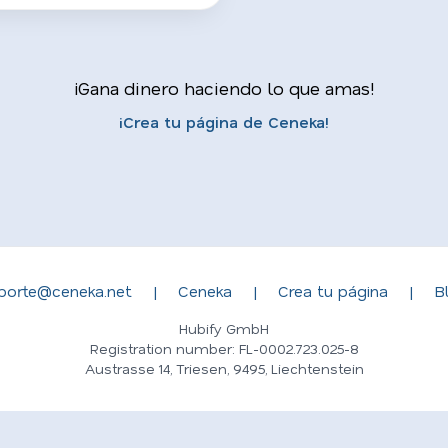
¡Gana dinero haciendo lo que amas!
¡Crea tu página de Ceneka!
porte@ceneka.net
|
Ceneka
|
Crea tu página
|
B
Hubify GmbH
Registration number: FL-0002.723.025-8
Austrasse 14, Triesen, 9495, Liechtenstein