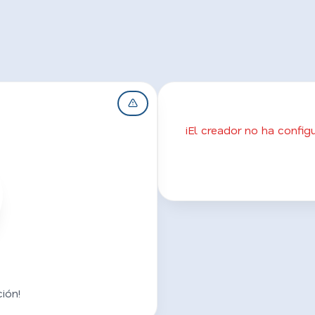
¡El creador no ha confi
2
ión!