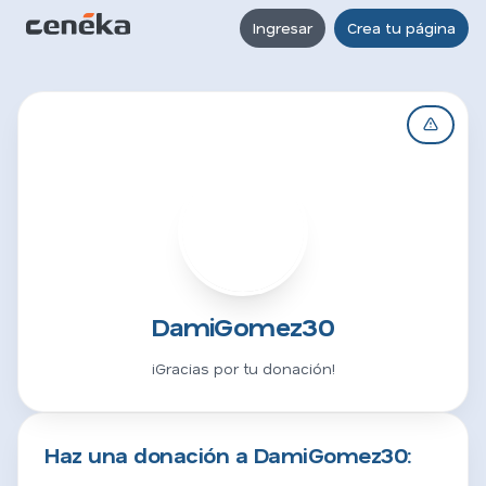
Ingresar
Crea tu página
D
DamiGomez30
¡Gracias por tu donación!
Haz una donación a DamiGomez30: