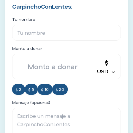
CarpinchoConLentes:
Tu nombre
Monto a donar
$
USD
$ 2
$ 5
$ 10
$ 20
Mensaje (opcional)