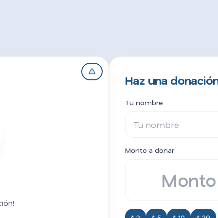
Haz una donación
Tu nombre
Monto a donar
a
ión!
$ 2
$ 5
$ 10
$ 20