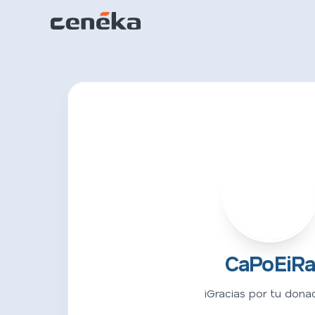
C
CaPoEiR
¡Gracias por tu donac