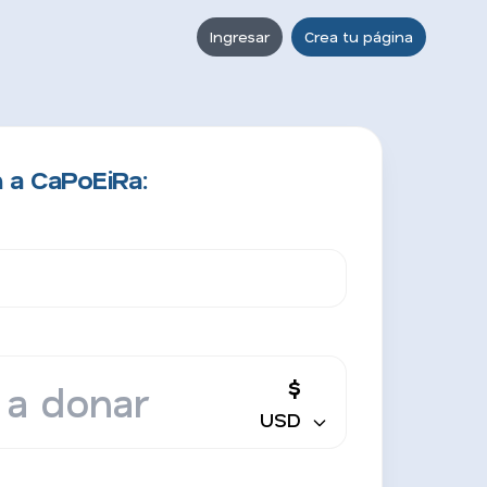
Ingresar
Crea tu página
 a CaPoEiRa:
$
USD