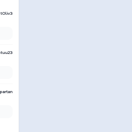
tOliv3
utuu23
partan