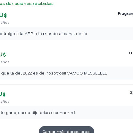
as donaciones recibidas:
Fragran
U$
 años
o traigo a la AFIP o la mando al canal de lib
T
U$
 años
 que la del 2022 es de nosotros!! VAMOO MESSEEEEE
Z
U$
 años
 te gano, como dijo brian o´conner xd
Cargar más donaciones