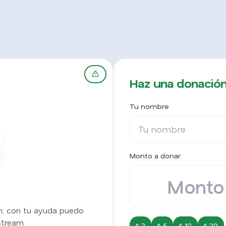
Haz una donación
Tu nombre
Monto a donar
n, con tu ayuda puedo
 stream
$ 2
$ 5
$ 10
$ 20