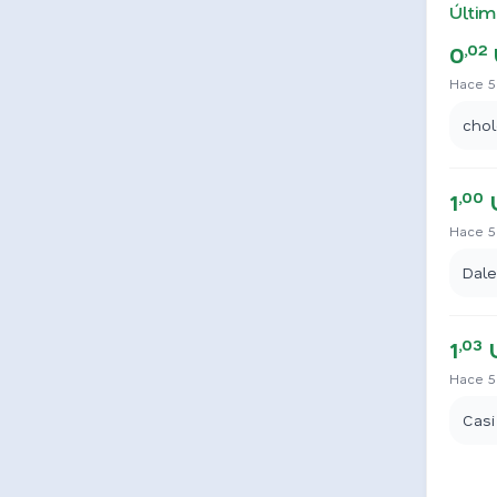
Últim
,02
0
Hace 5
chol
,00
1
Hace 5
Dale
,03
1
Hace 5
Casi