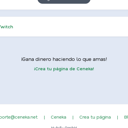
Twitch
¡Gana dinero haciendo lo que amas!
¡Crea tu página de Ceneka!
porte@ceneka.net
|
Ceneka
|
Crea tu página
|
B
Hubify GmbH