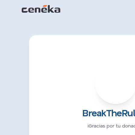
B
BreakTheRul
¡Gracias por tu donac