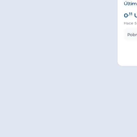
Últim
,11
0
Hace 5
Pob