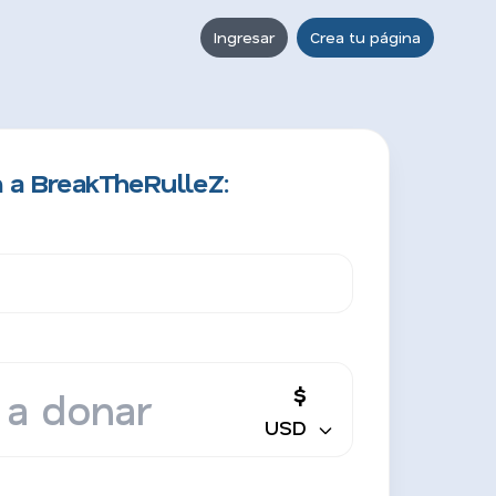
Ingresar
Crea tu página
 a BreakTheRulleZ:
$
USD