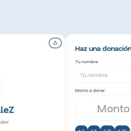
Haz una donación
Tu nombre
Monto a donar
leZ
ión!
$ 2
$ 5
$ 10
$ 20