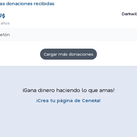
as donaciones recibidas:
Darkwi
U$
 años
retón
Cargar más donaciones
¡Gana dinero haciendo lo que amas!
¡Crea tu página de Ceneka!