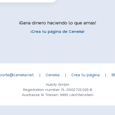
¡Gana dinero haciendo lo que amas!
¡Crea tu página de Ceneka!
porte@ceneka.net
|
Ceneka
|
Crea tu página
|
B
Hubify GmbH
Registration number: FL-0002.723.025-8
Austrasse 14, Triesen, 9495, Liechtenstein