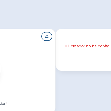
¡El creador no ha confi
ión!