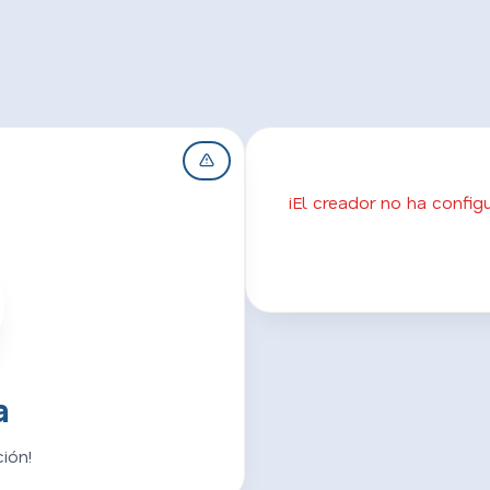
¡El creador no ha confi
a
ión!