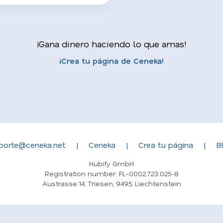
¡Gana dinero haciendo lo que amas!
¡Crea tu página de Ceneka!
porte@ceneka.net
|
Ceneka
|
Crea tu página
|
B
Hubify GmbH
Registration number: FL-0002.723.025-8
Austrasse 14, Triesen, 9495, Liechtenstein