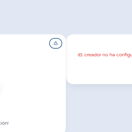
¡El creador no ha confi
ión!