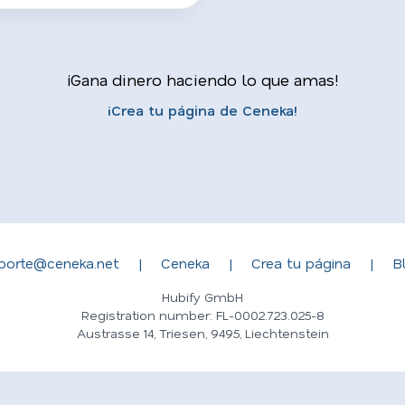
¡Gana dinero haciendo lo que amas!
¡Crea tu página de Ceneka!
porte@ceneka.net
|
Ceneka
|
Crea tu página
|
B
Hubify GmbH
Registration number: FL-0002.723.025-8
Austrasse 14, Triesen, 9495, Liechtenstein