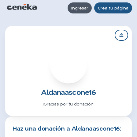
Ingresar
Crea tu página
A
Aldanaascone16
¡Gracias por tu donación!
Haz una donación a Aldanaascone16: