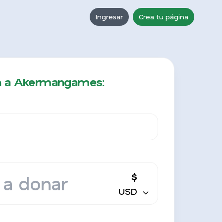
Ingresar
Crea tu página
n a Akermangames:
$
USD