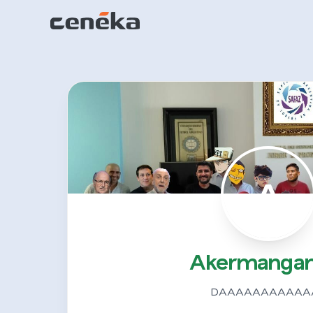
A
Akermanga
DAAAAAAAAAAA