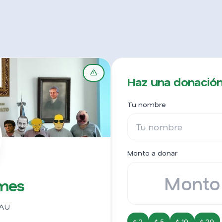
Haz una donació
Tu nombre
Monto a donar
mes
AU
$ 2
$ 5
$ 10
$ 20