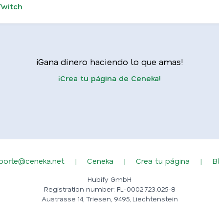
Twitch
¡Gana dinero haciendo lo que amas!
¡Crea tu página de Ceneka!
porte@ceneka.net
|
Ceneka
|
Crea tu página
|
B
Hubify GmbH
Registration number: FL-0002.723.025-8
Austrasse 14, Triesen, 9495, Liechtenstein